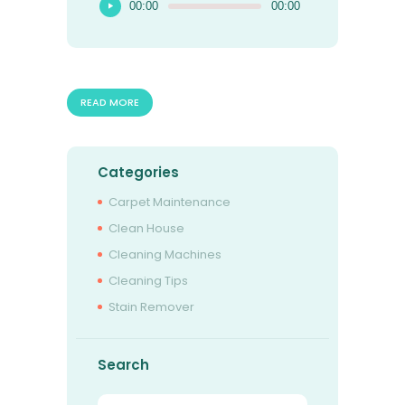
00:00
00:00
de
audio
READ MORE
Categories
Carpet Maintenance
Clean House
Cleaning Machines
Cleaning Tips
Stain Remover
Search
Buscar: