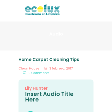
HOME
NOSOTROS
SERVICIOS
Audio
CONTACTO
ENVIAR CV
PRESUPUESTOS
Home Carpet Cleaning Tips
Clean House
3 febrero, 2017
0
Comments
Lily Hunter
Insert Audio Title
Here
Reproductor