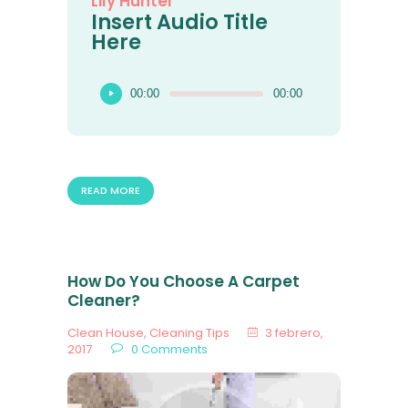
Lily Hunter
Insert Audio Title
Here
Reproductor
00:00
00:00
de
audio
READ MORE
How Do You Choose A Carpet
Cleaner?
Clean House
,
Cleaning Tips
3 febrero,
2017
0
Comments