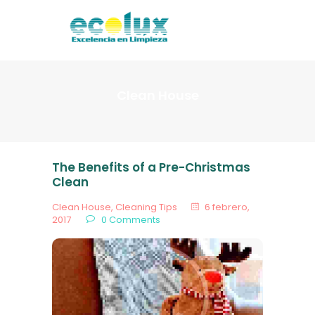
HOME
NOSOTROS
SERVICIOS
Clean House
CONTACTO
ENVIAR CV
PRESUPUESTOS
The Benefits of a Pre-Christmas
Clean
Clean House
,
Cleaning Tips
6 febrero,
2017
0
Comments