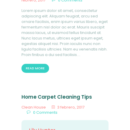
febrero, 2017
0
Comments
Lorem ipsum dolor sit amet, consectetur
adipiscing elit. Aliquam feugiat, arcu sed
ornare facilisis, enim ipsum varius libero, eget
fermentum nisl dolor ac erat. Mauris suscipit
massa lacus, ut euismod tellus tincidunt at.
Nunc lacus metus, ultrices eget ipsum eget,
egestas aliquet nisi. Proin iaculis nunc non
ligula facilisis ultricies. Nam eu venenatis nibh.
Proin finibus a dui sed facilisis.…
READ MORE
Home Carpet Cleaning Tips
Clean House
3 febrero, 2017
0
Comments