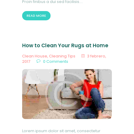
Proin finibus a dui sed facilisis.…
READ MORE
How to Clean Your Rugs at Home
Clean House
,
Cleaning Tips
3 febrero,
2017
0
Comments
Lorem ipsum dolor sit amet, consectetur